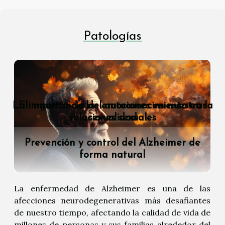
Patologías
La importancia del autoconocimiento en la
El impacto de las emociones en nuestras
relaciones sexuales
sexualidad
Prevención y control del Alzheimer de
forma natural
La enfermedad de Alzheimer es una de las
afecciones neurodegenerativas más desafiantes
de nuestro tiempo, afectando la calidad de vida de
millones de personas y sus familias alrededor del