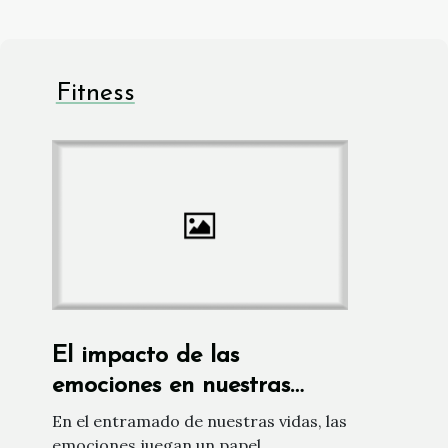
Fitness
El impacto de las
emociones en nuestras
relaciones sexuales
En el entramado de nuestras vidas, las
emociones juegan un papel